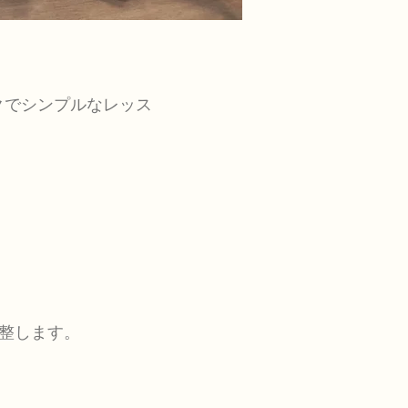
クでシンプルなレッス
整します。