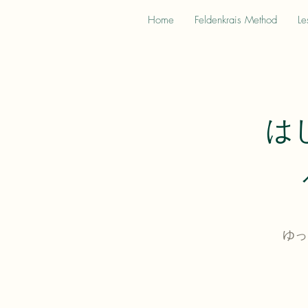
Home
Feldenkrais Method
Le
は
ゆっ