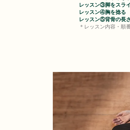
レッスン③脚をスラ
レッスン④胸を捻る
レッスン⑤背骨の長
＊レッスン内容・順