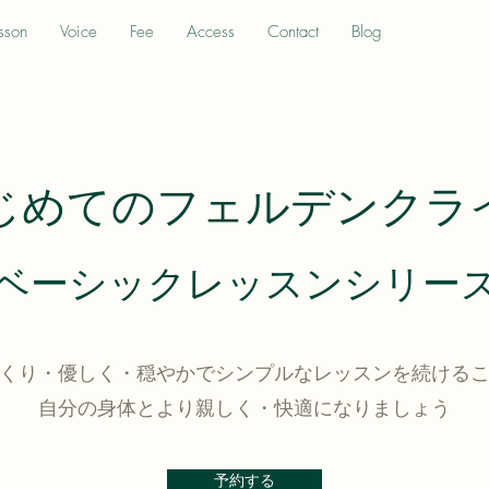
sson
Voice
Fee
Access
Contact
Blog
じめてのフェルデンクラ
​ベーシックレッスンシリー
くり・優しく・穏やかでシンプルなレッスンを続ける
自分の身体とより親しく・快適になりましょう
予約する