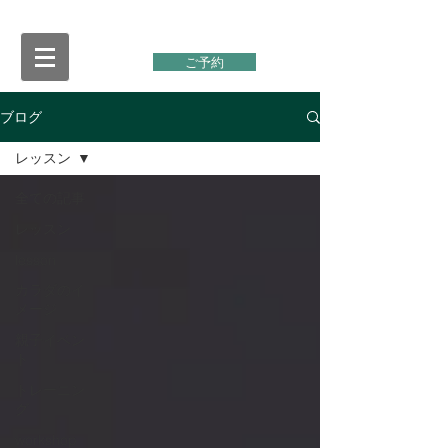
ご予約
ブログ
レッスン
全ての記事
レッスン
lesson
カラダのイ
メージ
親子イベン
ト
トレーニン
グ
workshop